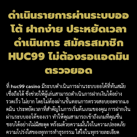
ดำเนินรายการผ่านระบบออ
โต้ ฝากง่าย ประหยัดเวลา
ดำเนินการ สมัครสมาชิก
HUC99 ไม่ต้องรอแอดมิน
ตรวจยอด
ที่
huc99 casino
มีระบบดำเนินการผ่านระบบออโต้ที่ทันสมัย
เชื่อถือได้ ซึ่งช่วยให้ผู้เล่นสามารถดำเนินการฝากเงินได้อย่าง
รวดเร็ว ไม่ยาก โดยไม่ต้องผ่านขั้นตอนการตรวจสอบยอดจากแอ
ดมิน ประหยัดเวลาที่สำคัญในการเริ่มต้นเกมของคุณ การฝากเงิน
ผ่านระบบออโต้ของเรา ทำให้คุณสามารถเข้าถึงเกมที่คุณชื่น
ชอบได้อย่างไม่มีสะดุด พร้อมด้วยความมั่นใจในความปลอดภัย
ความโปร่งใสของทุกการทำธุรกรรม ใส่ใจในทุกรายละเอียด