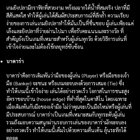
เกมยิงปลามีกราฟิกที่สวยงาม พร้อมฉากใต้น้ำที่สมจริง ปลาที่มี
สีสันสดใส ทำให้ผู้เล่นได้สัมผัสประสบการณ์ที่ลึกล้ำ ความเรียบ
ง่ายของการเล่นเกมยิงปลาทำให้มันเป็นที่ชื่นชอบ ผู้เล่นเพียงแค่
เล็งและยิงปลาที่ว่ายผ่านไปมา เพื่อรับคะแนนและรางวัล ที่
สำคัญยังเป็นเกมที่เหมาะสำหรับผู้เล่นทุกวัย ด้วยวิธีการเล่นที่
เข้าใจง่ายและไม่ต้องใช้กลยุทธ์ซับซ้อน
บาคาร่า
บาคาร่าคือการเดิมพันว่ามือของผู้เล่น (Player) หรือมือของเจ้า
มือ (Banker) จะชนะ หรือเกมจะจบลงด้วยการเสมอ (Tie) ซึ่ง
ทำให้เกมนี้เข้าใจง่าย เล่นได้อย่างรวดเร็ว โอกาสในการชนะสูง
อัตราขอบบ้าน (house edge) ที่ต่ำที่สุดในคาสิโน โดยเฉพาะ
เมื่อเดิมพันกับมือของเจ้ามือ ไม่ว่าคุณจะเป็นมือใหม่หรือผู้เล่นที่
มีประสบการณ์ บาคาร่าเป็นเกมที่เหมาะสมกับทุกระดับผู้เล่น
รวมถึงมอบความสนุกผ่านรอบการเล่นของบาคาร่ามักจะจบลง
อย่างรวดเร็ว ทำให้เกมนี้เต็มไปด้วยความตื่นเต้น ลุ้นระทึกได้
ตลอด