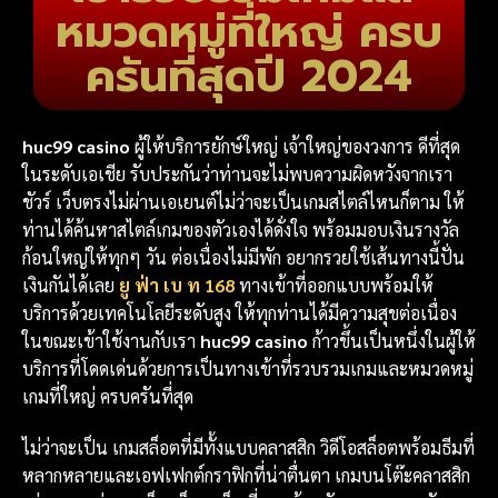
หมวดหมู่ที่ใหญ่ ครบ
ครันที่สุดปี 2024
huc99 casino
ผู้ให้บริการยักษ์ใหญ่ เจ้าใหญ่ของวงการ ดีที่สุด
ในระดับเอเชีย รับประกันว่าท่านจะไม่พบความผิดหวังจากเรา
ชัวร์ เว็บตรงไม่ผ่านเอเยนต์ไม่ว่าจะเป็นเกมสไตล์ไหนก็ตาม ให้
ท่านได้ค้นหาสไตล์เกมของตัวเองได้ดั่งใจ พร้อมมอบเงินรางวัล
ก้อนใหญ่ให้ทุกๆ วัน ต่อเนื่องไม่มีพัก อยากรวยใช้เส้นทางนี้ปั่น
เงินกันได้เลย
ยู ฟ่า เบ ท 168
ทางเข้าที่ออกแบบพร้อมให้
บริการด้วยเทคโนโลยีระดับสูง ให้ทุกท่านได้มีความสุขต่อเนื่อง
ในขณะเข้าใช้งานกับเรา
huc99 casino
ก้าวขึ้นเป็นหนึ่งในผู้ให้
บริการที่โดดเด่นด้วยการเป็นทางเข้าที่รวบรวมเกมและหมวดหมู่
เกมที่ใหญ่ ครบครันที่สุด
ไม่ว่าจะเป็น เกมสล็อตที่มีทั้งแบบคลาสสิก วิดีโอสล็อตพร้อมธีมที่
หลากหลายและเอฟเฟกต์กราฟิกที่น่าตื่นตา เกมบนโต๊ะคลาสสิก