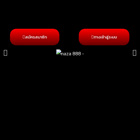
โปรโมชั่น
เกี่ยวกับเรา
ติดต่อเรา
สมัครสมาชิก
ทางเข้าสู่ระบบ