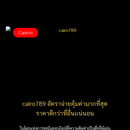
Casino
cairo789 อัตราจ่ายคุ้มค่ามากที่สุด
ราคาดีกว่าที่อื่นแน่นอน
ในโลกแห่งการพนันออนไลน์ที่ความคุ้มค่าเป็นสิ่งที่ผู้เล่น